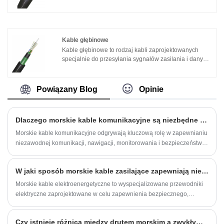
przewodność elektryczna: aluminium jest doskonałym
systemach sterowania statkiem. Charakteryzuje się
materiałem przewodzącym o dobrej przewodności
następującymi parametrami użytkowymi: 1. Odporność
elektrycznej i może skutecznie przesyłać sygnały mocy.
na olej: kabel sterowniczy statku musi mieć odporność
na olej, aby dostosować się do możliwego
zanieczyszczenia olejem w środowisku statku.
Kable głębinowe
Kable głębinowe to rodzaj kabli zaprojektowanych
specjalnie do przesyłania sygnałów zasilania i danych
na dnie oceanu. Zwykle składa się z wielu warstw
izolacyjnych i przewodników oraz zewnętrznej warstwy
ochronnej chroniącej kabel przed erozją wody
Powiązany Blog
Opinie
morskiej i uszkodzeniami mechanicznymi.
Dlaczego morskie kable komunikacyjne są niezbędne dla bezpiecznych i niezawodnych morskich systemów komunikacyjnych
Morskie kable komunikacyjne odgrywają kluczową rolę w zapewnianiu
niezawodnej komunikacji, nawigacji, monitorowania i bezpieczeństwa
operacyjnego na statkach, platformach przybrzeżnych, systemach
morskich i projektach inżynierii morskiej.
W jaki sposób morskie kable zasilające zapewniają niezawodną pracę w trudnych warunkach morskich?
Morskie kable elektroenergetyczne to wyspecjalizowane przewodniki
elektryczne zaprojektowane w celu zapewnienia bezpiecznego,
niezawodnego i wydajnego przesyłu energii dla statków, platform
przybrzeżnych i infrastruktury portowej. Kable te zostały
Czy istnieje różnica między drutem morskim a zwykłym drutem?