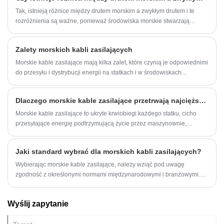
zaprojektowane tak, aby wytrzymać trudne warunki morskie, w tym
wysoką wilgotność, ekspozycję na słoną wodę, ekstremalne
Tak, istnieją różnice między drutem morskim a zwykłym drutem i te
temperatury, naprężenia mechaniczne i ciągłe wibracje. Ich głównym
rozróżnienia są ważne, ponieważ środowiska morskie stwarzają
celem jest utrzymanie nieprzerwanego zasilania krytycznych systemów
wyjątkowe wyzwania i względy bezpieczeństwa. Oto kilka kluczowych
pokładowych, takich jak sprzęt nawigacyjny, oświetlenie, silniki
różnic:
Zalety morskich kabli zasilających
napędowe i urządzenia komunikacyjne.
Morskie kable zasilające mają kilka zalet, które czynią je odpowiednimi
do przesyłu i dystrybucji energii na statkach i w środowiskach
morskich. Oto niektóre z jego zalet:
Dlaczego morskie kable zasilające przetrwają najcięższe oceany
Morskie kable zasilające to ukryte krwiobiegi każdego statku, cicho
przesyłające energię podtrzymującą życie przez maszynownie,
pokłady nawigacyjne i systemy krytyczne. Te sprawdzone w boju
przewody bardziej niż przewody są odporne na obciążenia, jakie
Jaki standard wybrać dla morskich kabli zasilających?
rzucają na nie oceany, zasilając podróże ludzkości przez fale.
Wybierając morskie kable zasilające, należy wziąć pod uwagę
zgodność z określonymi normami międzynarodowymi i branżowymi.
Poniżej przedstawiono kilka powszechnych standardów, które można
wykorzystać jako punkt odniesienia przy wyborze morskich kabli
Wyślij zapytanie
zasilających: