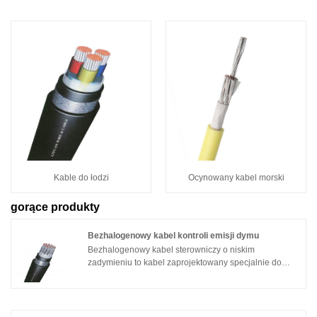
Kable do łodzi
Ocynowany kabel morski
gorące produkty
Bezhalogenowy kabel kontroli emisji dymu
Bezhalogenowy kabel sterowniczy o niskim
zadymieniu to kabel zaprojektowany specjalnie do
morskich systemów sterowania. Wykorzystuje
usieciowany polietylen (XLPE) jako materiał izolacyjny
i ma właściwości niskodymowe i nie zawiera halogenu.
Oto charakterystyka kabla: 1. Niski poziom dymu i brak