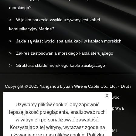
morskiego?
W jakim sprzęcie zwykle używany jest kabel
komunikacyjny Marine?
Jakie są właściwości spalania kabli w kablach morskich
Zakres zastosowania morskiego kabla sterującego
Struktura składu morskiego kabla zasilającego
Copyright © 2023 Yangzhou Liyuan Wire & Cable Co., Ltd. - Drut i
X
kabel morski, morski kabel zasilający, morski przewód
Używamy plików cookie, aby zapewnić
bezhalogenowy o niskim poziomie dymu - Wszelkie prawa
lepszą jakość przeglądania, analizować ruch
zastrzeżone.
w witrynie i personalizować zawartość.
Korzystając z tej witryny, wyrażasz zgodę na
Spinki do mankietów
Sitemap
RSS
XML
używanie przez nas plików cookie.
Polityka