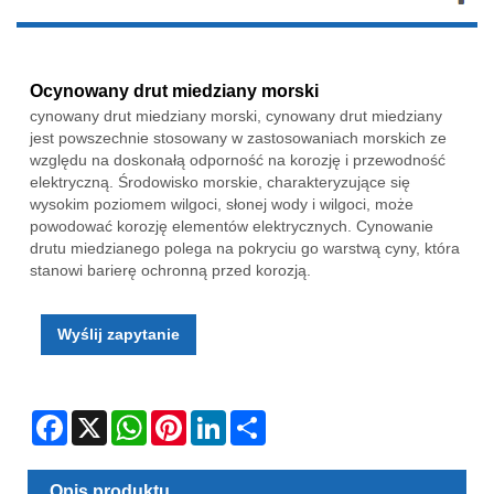
Ocynowany drut miedziany morski
cynowany drut miedziany morski, cynowany drut miedziany
jest powszechnie stosowany w zastosowaniach morskich ze
względu na doskonałą odporność na korozję i przewodność
elektryczną. Środowisko morskie, charakteryzujące się
wysokim poziomem wilgoci, słonej wody i wilgoci, może
powodować korozję elementów elektrycznych. Cynowanie
drutu miedzianego polega na pokryciu go warstwą cyny, która
stanowi barierę ochronną przed korozją.
Wyślij zapytanie
Facebook
X
WhatsApp
Pinterest
LinkedIn
Share
Opis produktu