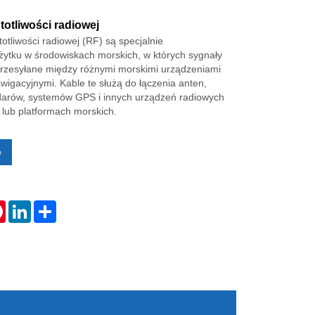
totliwości radiowej
otliwości radiowej (RF) są specjalnie
żytku w środowiskach morskich, w których sygnały
rzesyłane między różnymi morskimi urządzeniami
wigacyjnymi. Kable te służą do łączenia anten,
adarów, systemów GPS i innych urządzeń radiowych
h lub platformach morskich.
e
tsApp
Pinterest
LinkedIn
Share