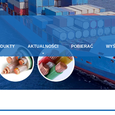
om
ODUKTY
AKTUALNOŚCI
POBIERAĆ
WYŚ