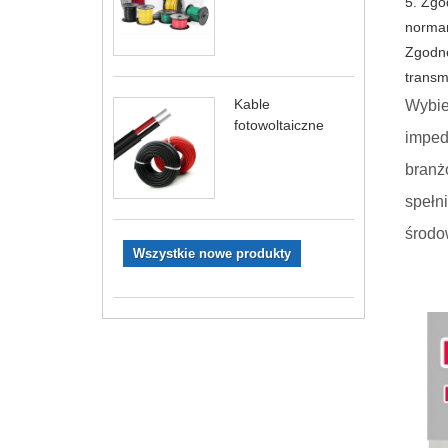
5. Zgo
normam
Zgodno
transm
Kable
Wybie
fotowoltaiczne
imped
branż
spełn
środo
Wszystkie nowe produkty