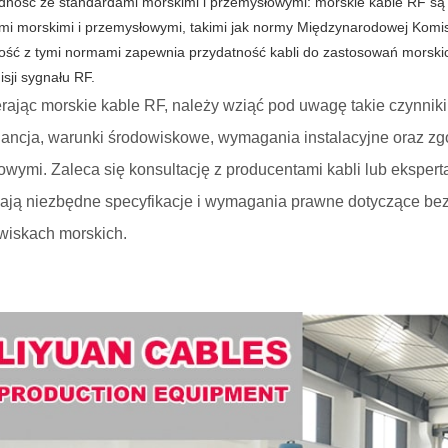
dność ze standardami morskimi i przemysłowymi: morskie kable RF są
i morskimi i przemysłowymi, takimi jak normy Międzynarodowej Komisji
ść z tymi normami zapewnia przydatność kabli do zastosowań morskich
isji sygnału RF.
rając morskie kable RF, należy wziąć pod uwagę takie czynniki
ancja, warunki środowiskowe, wymagania instalacyjne oraz zg
owymi. Zaleca się konsultację z producentami kabli lub eksper
iają niezbędne specyfikacje i wymagania prawne dotyczące bezp
wiskach morskich.