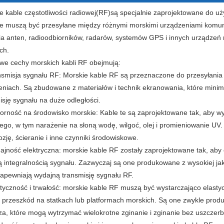
e kable częstotliwości radiowej
(RF)
są specjalnie zaprojektowane do uż
e muszą być przesyłane między różnymi morskimi urządzeniami komunik
ia anten, radioodbiorników, radarów, systemów GPS i innych urządzeń r
ch.
we cechy morskich kabli RF obejmują:
nsmisja sygnału RF: Morskie kable RF są przeznaczone do przesyłania 
eniach. Są zbudowane z materiałów i technik ekranowania, które minim
isję sygnału na duże odległości.
orność na środowisko morskie: Kable te są zaprojektowane tak, aby w
ego, w tym narażenie na słoną wodę, wilgoć, olej i promieniowanie U
ozję, ścieranie i inne czynniki środowiskowe.
ajność elektryczna: morskie kable RF zostały zaprojektowane tak, aby c
 integralnością sygnału. Zazwyczaj są one produkowane z wysokiej jak
zapewniają wydajną transmisję sygnału RF.
styczność i trwałość: morskie kable RF muszą być wystarczająco elastyc
ł przeszkód na statkach lub platformach morskich. Są one zwykle pro
za, które mogą wytrzymać wielokrotne zginanie i zginanie bez uszczerb