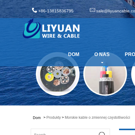
+86-13815836795
sale@liyuancable.c
DOM
O NAS
PR
>
Produkty
>
Morskie kable o zmiennej częstotliwości
Dom