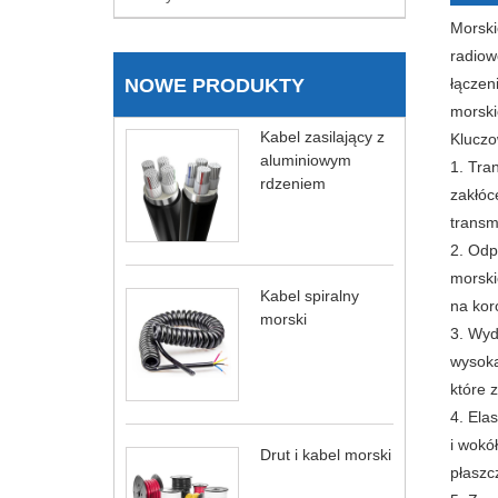
Morski
radiow
NOWE PRODUKTY
łączen
morski
Kabel zasilający z
Kluczo
aluminiowym
1. Tra
rdzeniem
zakłóc
transm
2. Odp
morski
Kabel spiralny
na kor
morski
3. Wyd
wysoką
które 
4. Ela
i wokó
Drut i kabel morski
płaszc