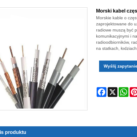
Morski kabel częs
Morskie kable o częst
zaprojektowane do u
radiowe muszą być p
komunikacyjnymi i na
radioodbiorników, r
na statkach, łodziac
Wyślij zapytani
Facebook
X
Wha
is produktu