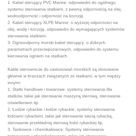
1. Kabel sterujący PVC Marine: odpowiedni do ogólnego
systemu sterowania statkiem, z pewną odpornością na olej,
wodoodporność i odporność na korozję.
2. Kabel sterujący XLPE Marine: o wyższej odporności na
olej, wodę i korozję, odpowiedni do wymagających systemów
sterowania statkiem.
3. Ognioodporny morski kabel sterujący: o dobrych
parametrach przeciwpożarowych, odpowiedni do systemu
kierowania ogniem na statkach.
Kable sterownicze do zastosowań morskich są stosowane
głównie w branżach związanych ze statkami, w tym między
innymi:
1. Statki handlowe i towarowe: systemy sterowania dla
statków, takie jak sterowanie maszyną sterową, sterowanie
oświetleniem itp.
2. Łodzie rybackie i łodzie rybackie: systemy sterowania
łodziami rybackimi, takie jak sterowanie siecią rybacką,
sterowanie przekładnią sterową łodzi rybackiej itp.
3. Tankowce i chemikaliowce: Systemy sterowania
tankowcami i chemikaliowcami, takie jak sterowanie