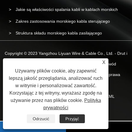
Jakie są właściwości spalania kabli w kablach morskich
Zakres zastosowania morskiego kabla sterującego
Struktura składu morskiego kabla zasilającego
Copyright © 2023 Yangzhou Liyuan Wire & Cable Co., Ltd. - Drut i
X
kabel morski, morski kabel zasilający, morski przewód
Używamy plików cookie, aby zapewnić
bezhalogenowy o niskim poziomie dymu - Wszelkie prawa
lepszą jakość przeglądania, analizować ruch
zastrzeżone.
w witrynie i personalizować zawartość.
Korzystając z tej witryny, wyrażasz zgodę na
Spinki do mankietów
Sitemap
RSS
XML
używanie przez nas plików cookie.
Polityka
Privacy Policy
prywatności
Odrzucić
Przyjąć