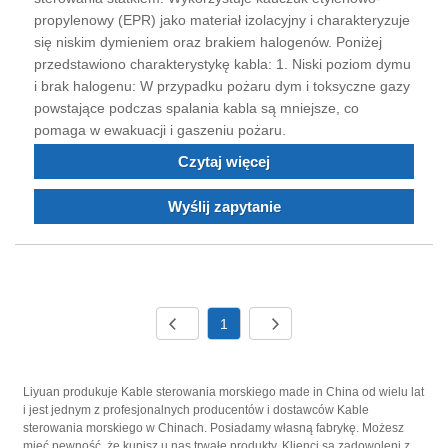
propylenowy (EPR) jako materiał izolacyjny i charakteryzuje
się niskim dymieniem oraz brakiem halogenów. Poniżej
przedstawiono charakterystykę kabla: 1. Niski poziom dymu
i brak halogenu: W przypadku pożaru dym i toksyczne gazy
powstające podczas spalania kabla są mniejsze, co
pomaga w ewakuacji i gaszeniu pożaru.
Czytaj więcej
Wyślij zapytanie
1
Liyuan produkuje Kable sterowania morskiego made in China od wielu lat
i jest jednym z profesjonalnych producentów i dostawców Kable
sterowania morskiego w Chinach. Posiadamy własną fabrykę. Możesz
mieć pewność, że kupisz u nas trwałe produkty. Klienci są zadowoleni z