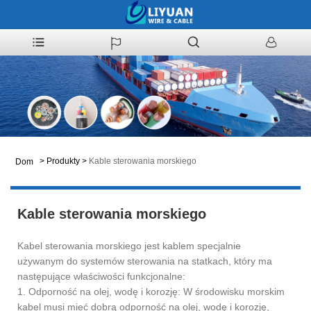
>
Produkty
>
Kable sterowania morskiego
Dom
Kable sterowania morskiego
Kabel sterowania morskiego jest kablem specjalnie
używanym do systemów sterowania na statkach, który ma
następujące właściwości funkcjonalne:
1. Odporność na olej, wodę i korozję: W środowisku morskim
kabel musi mieć dobrą odporność na olej, wodę i korozję,