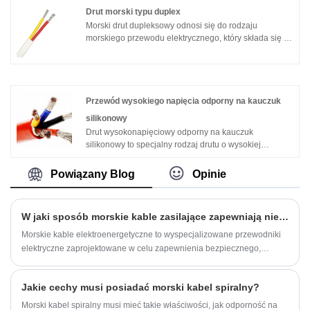
Drut morski typu duplex
usieciowanego materiału polietylenowego.
Morski drut dupleksowy odnosi się do rodzaju
morskiego przewodu elektrycznego, który składa się z
dwóch indywidualnie izolowanych przewodów w
jednym kablu. Jest powszechnie stosowany w
okablowaniu elektrycznym niskiego napięcia w
środowisku morskim.
Przewód wysokiego napięcia odporny na kauczuk
silikonowy
Drut wysokonapięciowy odporny na kauczuk
silikonowy to specjalny rodzaj drutu o wysokiej
odporności na temperaturę, odporność na napięcie i
odporność na korozję chemiczną. Zwykle składa się z
Powiązany Blog
Opinie
przewodnika, warstwy izolacyjnej i gumowej osłony.
Charakterystyka drutu wysokonapięciowego z gumy
silikonowej obejmuje: 1. Odporność na wysoką
W jaki sposób morskie kable zasilające zapewniają niezawodną pracę w trudnych warunkach morskich?
temperaturę: guma silikonowa ma odporność na
wysoką temperaturę i może pracować stabilnie w
Morskie kable elektroenergetyczne to wyspecjalizowane przewodniki
środowisku o wysokiej temperaturze przez długi czas,
elektryczne zaprojektowane w celu zapewnienia bezpiecznego,
zwykle zakres temperatur może osiągnąć 200 ℃ lub
niezawodnego i wydajnego przesyłu energii dla statków, platform
więcej.
przybrzeżnych i infrastruktury portowej. Kable te zostały
Jakie cechy musi posiadać morski kabel spiralny?
zaprojektowane tak, aby wytrzymać trudne warunki morskie, w tym
wysoką wilgotność, ekspozycję na słoną wodę, ekstremalne
Morski kabel spiralny musi mieć takie właściwości, jak odporność na