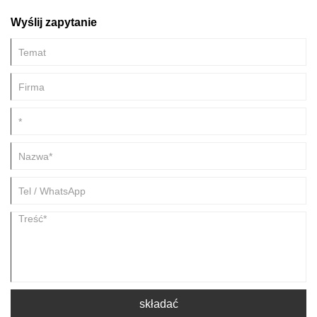
zmniejszonej palności mają bezpośredni wpływ na bezpieczną
Wyślij zapytanie
eksploatację statków pod względem odporności ogniowej. Wraz z
ciągłym unowocześnianiem technologii okrętowej wymagania
przeciwpożarowe dotyczące kabli okrętowych stają się coraz bardziej
rygorystyczne.
składać