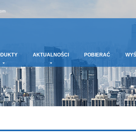
com
ODUKTY
AKTUALNOŚCI
POBIERAĆ
WYŚ