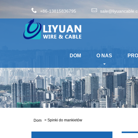
+86-13815836795
sale@liyuancable.
DOM
O NAS
PR
>
Spinki do mankietów
Dom