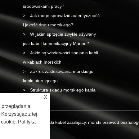
środowiskami pracy?
Jak mogę sprawdzić autentyczność
i jakość drutu morskiego?
W jakim sprzęcie zwykle używany
jest kabel komunikacyjny Marine?
Jakie są właściwości spalania kabli
w kablach morskich
Zakres zastosowania morskiego
kabla sterującego
Struktura składu morskiego kabla
X
zasilającego
 przeglądania,
Korzystając z tej
 cookie.
Polityka
 Drut i kabel morski, morski kabel zasilający, morski przewód bezhal