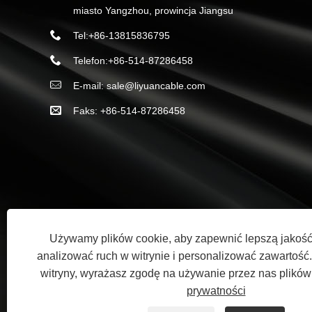
miasto Yangzhou, prowincja Jiangsu
Tel:
+86-13815836795
Telefon:
+86-514-87286458
E-mail:
sale@liyuancable.com
Faks: +86-514-87286458
Używamy plików cookie, aby zapewnić lepszą jakość
analizować ruch w witrynie i personalizować zawartość. 
witryny, wyrażasz zgodę na używanie przez nas plików
Copyright © 2023 Yangzhou Liyuan Wire & Cable Co., Ltd. -
prywatności
zastrzeżone.