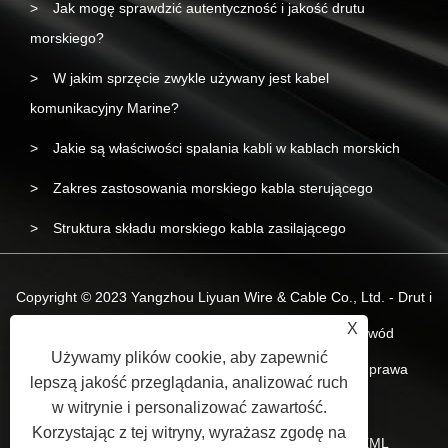
Jak mogę sprawdzić autentyczność i jakość drutu
morskiego?
W jakim sprzęcie zwykle używany jest kabel
komunikacyjny Marine?
Jakie są właściwości spalania kabli w kablach morskich
Zakres zastosowania morskiego kabla sterującego
Struktura składu morskiego kabla zasilającego
Copyright © 2023 Yangzhou Liyuan Wire & Cable Co., Ltd. - Drut i
X
kabel morski, morski kabel zasilający, morski przewód
Używamy plików cookie, aby zapewnić
bezhalogenowy o niskim poziomie dymu - Wszelkie prawa
lepszą jakość przeglądania, analizować ruch
zastrzeżone.
w witrynie i personalizować zawartość.
Korzystając z tej witryny, wyrażasz zgodę na
Spinki do mankietów
Sitemap
RSS
XML