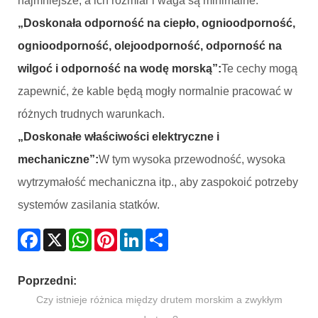
najmniejsze, a ich rozmiar i waga są minimalne.
„Doskonała odporność na ciepło, ognioodporność,
ognioodporność, olejoodporność, odporność na
wilgoć i odporność na wodę morską”:
Te cechy mogą
zapewnić, że kable będą mogły normalnie pracować w
różnych trudnych warunkach.
„Doskonałe właściwości elektryczne i
mechaniczne”:
W tym wysoka przewodność, wysoka
wytrzymałość mechaniczna itp., aby zaspokoić potrzeby
systemów zasilania statków.
Facebook
X
WhatsApp
Pinterest
LinkedIn
Share
Poprzedni:
Czy istnieje różnica między drutem morskim a zwykłym