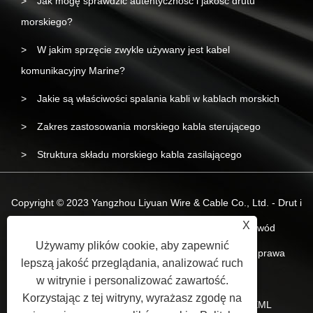
Jak mogę sprawdzić autentyczność i jakość drutu
morskiego?
W jakim sprzęcie zwykle używany jest kabel
komunikacyjny Marine?
Jakie są właściwości spalania kabli w kablach morskich
Zakres zastosowania morskiego kabla sterującego
Struktura składu morskiego kabla zasilającego
Copyright © 2023 Yangzhou Liyuan Wire & Cable Co., Ltd. - Drut i
X
kabel morski, morski kabel zasilający, morski przewód
Używamy plików cookie, aby zapewnić
bezhalogenowy o niskim poziomie dymu - Wszelkie prawa
lepszą jakość przeglądania, analizować ruch
zastrzeżone.
w witrynie i personalizować zawartość.
Korzystając z tej witryny, wyrażasz zgodę na
Spinki do mankietów
Sitemap
RSS
XML