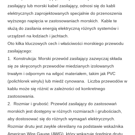
zasilający lub morski kabel zasilający, odnosi się do kabli
elektrycznych zaprojektowanych specjalnie do przenoszenia
wyższego napięcia w zastosowaniach morskich. Kable te
służą do zasilania energią elektryczną różnych systemów i
urządzeń na łodziach i jachtach.
Oto kilka kluczowych cech i właściwości morskiego przewodu
zasilającego:
1. Konstrukcja: Morski przewód zasilający zazwyczaj składa
się ze skręconych przewodów miedzianych izolowanych
trwałym i odpornym na wilgoć materiałem, takim jak PVC
(polichlorek winylu) lub miedź cynowana. Liczba przewodów w
kablu może się różnić w zależności od konkretnego
zastosowania.
2. Rozmiar i grubość: Przewód zasilający do zastosowań
morskich jest dostępny w różnych rozmiarach i grubościach,
aby dostosować się do różnych wymagań elektrycznych.
Rozmiar drutu jest zwykle określany na podstawie wskaźnika
American Wire Gauge (AWG), który wskazuje średnicę drutu.