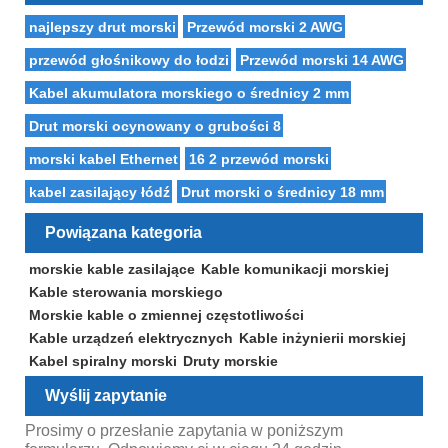
najlepszy drut morski
Przewód morski 2 AWG
przewód głośnikowy do łodzi
Przewód morski 14 AWG
Kabel akumulatora morskiego o średnicy 2 mm
Drut morski ocynowany o grubości 8
morski kabel Ethernet
16 2 przewód morski
kabel zasilający łódź
Drut morski o średnicy 18 mm
Powiązana kategoria
morskie kable zasilające
Kable komunikacji morskiej
Kable sterowania morskiego
Morskie kable o zmiennej częstotliwości
Kable urządzeń elektrycznych
Kable inżynierii morskiej
Kabel spiralny morski
Druty morskie
Wyślij zapytanie
Prosimy o przesłanie zapytania w poniższym