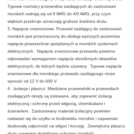
Typowe rozmiary przewodów zasilających do zastosowań
morskich wahają się od 8 AWG do 4/0 AWG, przy czym
większe przekroje oznaczają grubsze średnice drutu.
3. Napięcie znamionowe: Przewód zasilający do zastosowań
morskich jest przeznaczony do obsługi wyższych poziomów
napięcia powszechnie spotykanych w morskich systemach
elektrycznych. Napięcie znamionowe przewodu powinno
odpowiadać wymaganiom napięcia określonych obwodów
elektrycznych, do których będzie używany. Typowe napięcie
znamionowe dla morskiego przewodu zasilającego może
wynosić od 12 V do 600 V.
4. Izolacja i płaszcz: Miedziane przewodniki w przewodach
zasilających okręty są izolowane, aby zapewnić izolację
elektryczną i ochronę przed wilgocią, chemikaliami i
ścieraniem. Zastosowany materiał izolacyjny powinien
nadawać się do użytku w środowisku morskim i zapewniać
doskonałą odporność na wilgoć i korozję. Zewnętrzny płaszcz
drutu zapewnia dodatkową ochronę i trwałość.